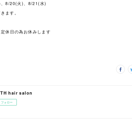
)、8/20(火)、8/21(水)
だきます。
日は定休日の為お休みします
ITH hair salon
フォロー