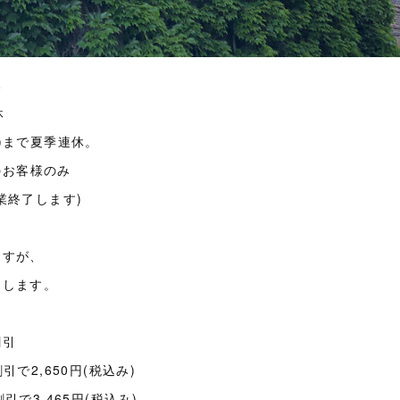
み
休
(木)まで夏季連休。
約のお客様のみ
業終了します)
ますが、
たします。
割引
引で2,650円(税込み)
引で3,465円(税込み)