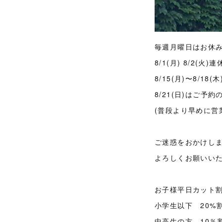
毎週月曜日はお休
8/1(月) 8/2(火)連
8/15(月)〜8/18
8/21(日)はご予
(普段より早めに営
ご迷惑をおかけし
よろしくお願いい
お子様平日カット
小学生以下 20%割
中高生の方 10％割