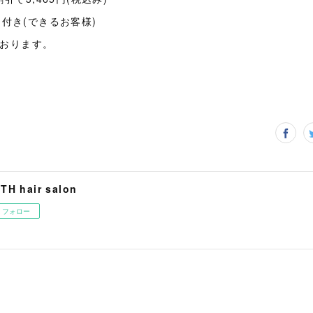
付き(できるお客様)
ております。
ITH hair salon
フォロー